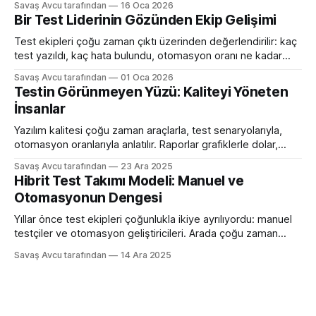
Savaş Avcu tarafından
16 Oca 2026
neden “böyle” ele alındığını anlatan kısa bir sohbette ortaya
Bir Test Liderinin Gözünden Ekip Gelişimi
çıkar. Bu yüzden test mühendisliğinde mentorluk, resmi bir
süreçten çok, zamanla oluşan bir öğrenme ilişkisi
Test ekipleri çoğu zaman çıktı üzerinden değerlendirilir: kaç
test yazıldı, kaç hata bulundu, otomasyon oranı ne kadar
arttı. Oysa ekip gelişimi bu metriklerin çok ötesinde, daha
Savaş Avcu tarafından
01 Oca 2026
sessiz ama daha belirleyici bir alanda gerçekleşir. Gerçek
Testin Görünmeyen Yüzü: Kaliteyi Yöneten
gelişim; insanların düşünme biçiminde, sorumluluk alma
İnsanlar
şeklinde ve belirsizlikle başa çıkma reflekslerinde ortaya
çıkar. Test liderliği
Yazılım kalitesi çoğu zaman araçlarla, test senaryolarıyla,
otomasyon oranlarıyla anlatılır. Raporlar grafiklerle dolar,
metrikler konuşur. Ancak çoğu ekip şunu geç fark eder:
Savaş Avcu tarafından
23 Ara 2025
Kaliteyi asıl belirleyen şey kullanılan araçlar değil, o araçları
Hibrit Test Takımı Modeli: Manuel ve
kullanan insanların tutumu ve davranışlarıdır. Aynı teknolojiye,
Otomasyonun Dengesi
aynı test setlerine, aynı otomasyon altyapısına sahip iki
takım arasında dramatik kalite
Yıllar önce test ekipleri çoğunlukla ikiye ayrılıyordu: manuel
testçiler ve otomasyon geliştiricileri. Arada çoğu zaman
görünmez bir duvar olurdu. Bugün şirketlerin büyük kısmı o
Savaş Avcu tarafından
14 Ara 2025
modeli terk etti. Çünkü tek yönlü uzmanlık hem ilerlemeyi
yavaşlatıyor hem de kalite perspektifini daraltıyor. Artık
beklenti daha net: manuel düşünebilen ve gerektiğinde
otomasyon üretebilen hibrit