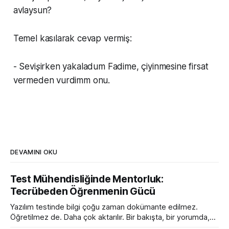
avlaysun?
Temel kasılarak cevap vermiş:
- Sevişirken yakaladum Fadime, çiyinmesine firsat
vermeden vurdimm onu.
DEVAMINI OKU
Test Mühendisliğinde Mentorluk:
Tecrübeden Öğrenmenin Gücü
Yazılım testinde bilgi çoğu zaman dokümante edilmez.
Öğretilmez de. Daha çok aktarılır. Bir bakışta, bir yorumda,
bir toplantıda söylenen tek bir cümlede ya da bir hatanın