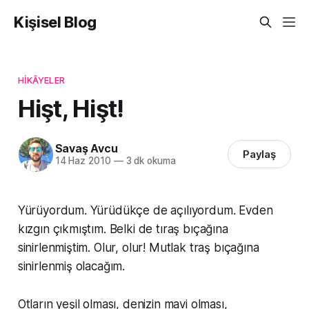
Kişisel Blog
HIKÂYELER
Hişt, Hişt!
Savaş Avcu
Paylaş
14 Haz 2010
—
3 dk okuma
Yürüyordum. Yürüdükçe de açılıyordum. Evden
kızgın çıkmıştım. Belki de tıraş bıçağına
sinirlenmiştim. Olur, olur! Mutlak traş bıçağına
sinirlenmiş olacağım.
Otların yeşil olması, denizin mavi olması,