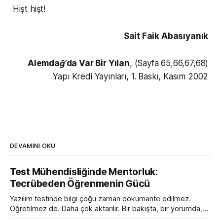
Hişt hişt!
Sait Faik Abasıyanık
Alemdağ’da Var Bir Yılan
, (Sayfa 65,66,67,68)
Yapı Kredi Yayınları, 1. Baskı, Kasım 2002
DEVAMINI OKU
Test Mühendisliğinde Mentorluk:
Tecrübeden Öğrenmenin Gücü
Yazılım testinde bilgi çoğu zaman dokümante edilmez.
Öğretilmez de. Daha çok aktarılır. Bir bakışta, bir yorumda,
bir toplantıda söylenen tek bir cümlede ya da bir hatanın