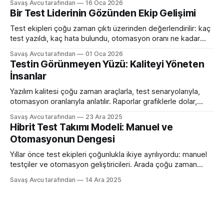
Savaş Avcu tarafından
16 Oca 2026
neden “böyle” ele alındığını anlatan kısa bir sohbette ortaya
Bir Test Liderinin Gözünden Ekip Gelişimi
çıkar. Bu yüzden test mühendisliğinde mentorluk, resmi bir
süreçten çok, zamanla oluşan bir öğrenme ilişkisi
Test ekipleri çoğu zaman çıktı üzerinden değerlendirilir: kaç
test yazıldı, kaç hata bulundu, otomasyon oranı ne kadar
arttı. Oysa ekip gelişimi bu metriklerin çok ötesinde, daha
Savaş Avcu tarafından
01 Oca 2026
sessiz ama daha belirleyici bir alanda gerçekleşir. Gerçek
Testin Görünmeyen Yüzü: Kaliteyi Yöneten
gelişim; insanların düşünme biçiminde, sorumluluk alma
İnsanlar
şeklinde ve belirsizlikle başa çıkma reflekslerinde ortaya
çıkar. Test liderliği
Yazılım kalitesi çoğu zaman araçlarla, test senaryolarıyla,
otomasyon oranlarıyla anlatılır. Raporlar grafiklerle dolar,
metrikler konuşur. Ancak çoğu ekip şunu geç fark eder:
Savaş Avcu tarafından
23 Ara 2025
Kaliteyi asıl belirleyen şey kullanılan araçlar değil, o araçları
Hibrit Test Takımı Modeli: Manuel ve
kullanan insanların tutumu ve davranışlarıdır. Aynı teknolojiye,
Otomasyonun Dengesi
aynı test setlerine, aynı otomasyon altyapısına sahip iki
takım arasında dramatik kalite
Yıllar önce test ekipleri çoğunlukla ikiye ayrılıyordu: manuel
testçiler ve otomasyon geliştiricileri. Arada çoğu zaman
görünmez bir duvar olurdu. Bugün şirketlerin büyük kısmı o
Savaş Avcu tarafından
14 Ara 2025
modeli terk etti. Çünkü tek yönlü uzmanlık hem ilerlemeyi
yavaşlatıyor hem de kalite perspektifini daraltıyor. Artık
beklenti daha net: manuel düşünebilen ve gerektiğinde
otomasyon üretebilen hibrit