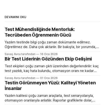
DEVAMINI OKU
Test Mühendisliğinde Mentorluk:
Tecrübeden Öğrenmenin Gücü
Yazılım testinde bilgi çoğu zaman dokümante edilmez.
Öğretilmez de. Daha çok aktarılır. Bir bakışta, bir yorumda,
bir toplantıda söylenen tek bir cümlede ya da bir hatanın
Savaş Avcu tarafından
16 Oca 2026
neden “böyle” ele alındığını anlatan kısa bir sohbette ortaya
Bir Test Liderinin Gözünden Ekip Gelişimi
çıkar. Bu yüzden test mühendisliğinde mentorluk, resmi bir
süreçten çok, zamanla oluşan bir öğrenme ilişkisi
Test ekipleri çoğu zaman çıktı üzerinden değerlendirilir: kaç
test yazıldı, kaç hata bulundu, otomasyon oranı ne kadar
arttı. Oysa ekip gelişimi bu metriklerin çok ötesinde, daha
Savaş Avcu tarafından
01 Oca 2026
sessiz ama daha belirleyici bir alanda gerçekleşir. Gerçek
Testin Görünmeyen Yüzü: Kaliteyi Yöneten
gelişim; insanların düşünme biçiminde, sorumluluk alma
İnsanlar
şeklinde ve belirsizlikle başa çıkma reflekslerinde ortaya
çıkar. Test liderliği
Yazılım kalitesi çoğu zaman araçlarla, test senaryolarıyla,
otomasyon oranlarıyla anlatılır. Raporlar grafiklerle dolar,
metrikler konuşur. Ancak çoğu ekip şunu geç fark eder: