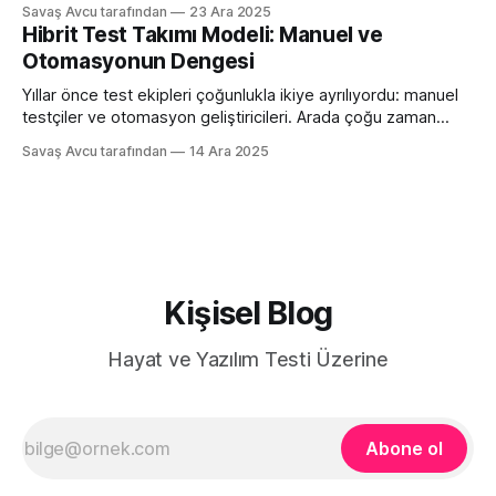
Savaş Avcu tarafından
23 Ara 2025
Kaliteyi asıl belirleyen şey kullanılan araçlar değil, o araçları
Hibrit Test Takımı Modeli: Manuel ve
kullanan insanların tutumu ve davranışlarıdır. Aynı teknolojiye,
Otomasyonun Dengesi
aynı test setlerine, aynı otomasyon altyapısına sahip iki
takım arasında dramatik kalite
Yıllar önce test ekipleri çoğunlukla ikiye ayrılıyordu: manuel
testçiler ve otomasyon geliştiricileri. Arada çoğu zaman
görünmez bir duvar olurdu. Bugün şirketlerin büyük kısmı o
Savaş Avcu tarafından
14 Ara 2025
modeli terk etti. Çünkü tek yönlü uzmanlık hem ilerlemeyi
yavaşlatıyor hem de kalite perspektifini daraltıyor. Artık
beklenti daha net: manuel düşünebilen ve gerektiğinde
otomasyon üretebilen hibrit
Kişisel Blog
Hayat ve Yazılım Testi Üzerine
Abone ol