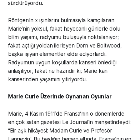
sürdürüyordu.
Röntgen’in x ışınlarını bulmasıyla kamçılanan
Marie’nin yoksul, fakat heyecanlı günlerle dolu
bilim yaşamı, radyumu buluşuyla noktalanıyor;
fakat açtığı yoldan ilerleyen Dorn ve Boltwood,
başka ışıyan elementler elde ediyorlardı.
Radyumun uygun koşullarda kanseri önlediği
anlaşılıyor; fakat ne hazindir ki; Marie kan
kanserinden yaşamını yitiriyordu.
Marie Curie Üzerinde Oynanan Oyunlar
Marie, 4 Kasım 1911′de Fransa’nın o dönemlerde
en çok satan gazetesi Le Journal’in manşetindeydi:
“Bir aşk hikâyesi: Madam Curie ve Profesör
Langevin”. Bu başlığın hemen altında, Fransa’nın en