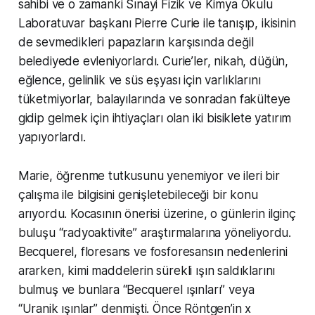
sahibi ve o zamanki Sınayi Fizik ve Kimya Okulu
Laboratuvar başkanı Pierre Curie ile tanışıp, ikisinin
de sevmedikleri papazların karşısında değil
belediyede evleniyorlardı. Curie’ler, nikah, düğün,
eğlence, gelinlik ve süs eşyası için varlıklarını
tüketmiyorlar, balayılarında ve sonradan fakülteye
gidip gelmek için ihtiyaçları olan iki bisiklete yatırım
yapıyorlardı.
Marie, öğrenme tutkusunu yenemiyor ve ileri bir
çalışma ile bilgisini genişletebileceği bir konu
arıyordu. Kocasının önerisi üzerine, o günlerin ilginç
buluşu “radyoaktivite” araştırmalarına yöneliyordu.
Becquerel, floresans ve fosforesansın nedenlerini
ararken, kimi maddelerin sürekli ışın saldıklarını
bulmuş ve bunlara “Becquerel ışınları” veya
“Uranik ışınlar” denmişti. Önce Röntgen’in x