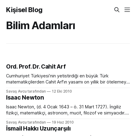
Kişisel Blog
Bilim Adamları
Ord. Prof. Dr. Cahit Arf
Cumhuriyet Türkiyesi’nin yetistirdiği en büyük Türk
matematikçilerden Cahit Arf’ın yasamı on yıllık bir ötelemeyle
neredeyse cumhuriyet tarihimizle örtüsür. Osmanlı
Savaş Avcu tarafından
12 Eki 2010
İmparatorluğu’ndan Cumhuriyet’e geçis dönemini yasamıs,
Isaac Newton
iki dünya savasına tanıklık etmis, tam bir birinci kusak Türk
matematikçisidir. Zübeyde Hanım Selanik’te ailesinin yakın
Isaac Newton, (d. 4 Ocak 1643 – ö. 31 Mart 1727). İngiliz
komsusuydu. Esi Halide Hanım’ın
fizikçi, matematikçi, astronom, mucit, filozof ve simyacıdır.
Tarihteki en büyük matematikçi ve bilim adamlarından biri
Savaş Avcu tarafından
19 Haz 2010
olduğu düşünülür. Bilim devrimine ve heliyosentirizm'in
İsmail Hakkı Uzunçarşılı
gelişmesinde büyük katkıları olmuştur. Hayatı Isaac Newton