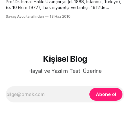
4 ocak 1643'te İngiltere'nin Lincolnshire
Prof.Dr. İsmail Hakkı Uzunçarşılı (d. 1888, İstanbul, Türkiye),
(ö. 10 Ekim 1977), Türk siyasetçi ve tarihçi. 1912’de
Darülfünun’un edebiyat bölümünü bitirerek Kütahya İdadisi
Savaş Avcu tarafından
13 Haz 2010
tarih öğretmenliğine atandı. 1921’de gittiği Ankara’da, ulusal
hükümetçe önce Trabzon Lisesi’nde, sonra Kastamonu
İdadisi’nde görevlendirildi. Öğretmenliği çeşitli okullarda
sürdüren Uzunçarşılı
Kişisel Blog
Hayat ve Yazılım Testi Üzerine
Abone ol