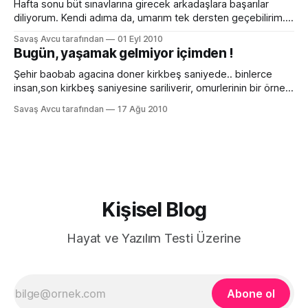
anlıyorum. İnanır mısın, hastaneden içeri girdiğimde
Hafta sonu büt sınavlarına girecek arkadaşlara başarılar
dayanılmaz
diliyorum. Kendi adıma da, umarım tek dersten geçebilirim.
Bol şans ;)
Savaş Avcu tarafından
01 Eyl 2010
Bugün, yaşamak gelmiyor içimden !
Şehir baobab agacina doner kirkbeş saniyede.. binlerce
insan,son kirkbeş saniyesine sariliverir, omurlerinin bir örnek
kabusundan.. Marmara depreminde hayatını kaybedenleri
Savaş Avcu tarafından
17 Ağu 2010
saygıyla ve özlemle anıyoruz..
Kişisel Blog
Hayat ve Yazılım Testi Üzerine
Abone ol