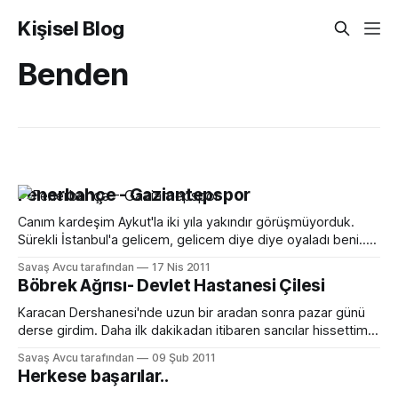
Kişisel Blog
Benden
Fenerbahçe - Gaziantepspor
Canım kardeşim Aykut'la iki yıla yakındır görüşmüyorduk.
Sürekli İstanbul'a gelicem, gelicem diye diye oyaladı beni..
En sonunda geldi. Hem de ne gelmek.. Beraber
Savaş Avcu tarafından
17 Nis 2011
Gaziantepspor maçına gittik. Hele son saniyelerde gelen
Böbrek Ağrısı- Devlet Hastanesi Çilesi
golden sonra resmen kendimizden geçtik..Yarım saat sevinç
çığlıkları attık.. :D Çok şükür Allahıma sorun yaşamadan
Karacan Dershanesi'nde uzun bir aradan sonra pazar günü
derse girdim. Daha ilk dakikadan itibaren sancılar hissettim
böbreklerimde. Dersin sonunu zor getirdim.Hemen çıkıp,
Savaş Avcu tarafından
09 Şub 2011
taksiye atladım. Doğru Numune'ye. Çaresiz olmanın ne
Herkese başarılar..
kadar kötü birşey oldugunu hastalanınca her an daha iyi