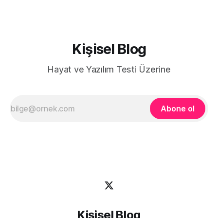
nın attıgı gol sonrasi kupada turladıgını unutanlardır. Bu
kendini
Kişisel Blog
Hayat ve Yazılım Testi Üzerine
Abone ol
Kişisel Blog