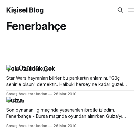
Kişisel Blog
Fenerbahçe
Çok Üzüldük Çok
Star Wars hayranları bilirler bu pankartın anlamını. "Güç
seninle olsun" demektir.. Halbuki hersey ne kadar güzel
baslamıstı. Onceki yazımızda eleştirdigimiz taraftar, tam
Savaş Avcu tarafından
26 Mar 2010
gormek istedigimiz profile bürünmüştü.Gol tam zamanında
Guiza
geldi. İkinci golu bulmamız gerekiyordu. Iste tam bu esnada
"Guiza" sahneye cıktı. Mukemmel bir asistle Alex'
Son oynanan lig maçında yaşananları ibretle izledim.
Fenerbahçe - Bursa maçında oyundan alınırken Guiza'yı
protesto eden, onun bir köşeye çekilip aglamasına neden
Savaş Avcu tarafından
26 Mar 2010
olan bir grup kendini bilmez Fenerbahce taraftarını ! şiddetle
kınıyorum. Bu birtakım kendini bilmezler, üç gün once Guiza'